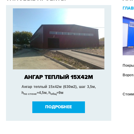
ГЛАВ
Покры
Ворот
АНГАР ТЕПЛЫЙ 15Х42М
Ангар теплый 15х42м (630м2), шаг 3,5м,
h
=4,5м,
h
=9м
Стоим
по стене
общ
ПОДРОБНЕЕ