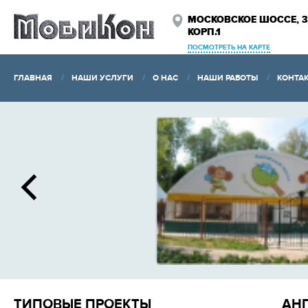
МОСКОВСКОЕ ШОССЕ, 3
КОРП.1
ПОСМОТРЕТЬ НА КАРТЕ
ГЛАВНАЯ
НАШИ УСЛУГИ
О НАС
НАШИ РАБОТЫ
КОНТА
ИЗГО
ООО СК "
ангаров
Выполн
строител
ТИПОВЫЕ ПРОЕКТЫ
АНГ