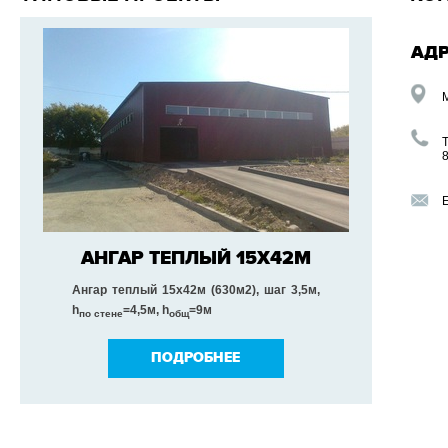
АД
Т
8
АНГАР ТЕПЛЫЙ 15Х42М
Ангар теплый 15х42м (630м2), шаг 3,5м,
h
=4,5м,
h
=9м
по стене
общ
ПОДРОБНЕЕ