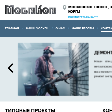
МОСКОВСКОЕ ШОССЕ, 3
КОРП.1
ПОСМОТРЕТЬ НА КАРТЕ
ГЛАВНАЯ
НАШИ УСЛУГИ
О НАС
НАШИ РАБОТЫ
КОНТА
О
а
В
с
ТИПОВЫЕ ПРОЕКТЫ
КО