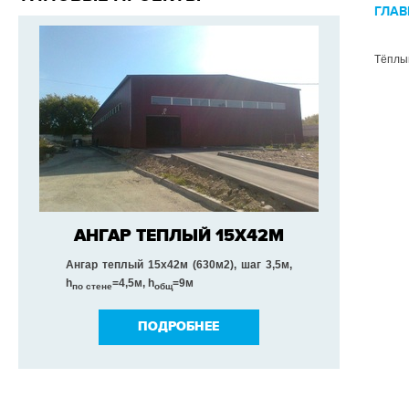
ГЛАВ
Тёплый
АНГАР ТЕПЛЫЙ 15Х42М
Ангар теплый 15х42м (630м2), шаг 3,5м,
h
=4,5м,
h
=9м
по стене
общ
ПОДРОБНЕЕ